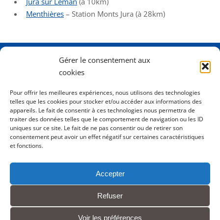
Jura sur Léman
(à 10km)
Menthièr
e
s
– Station Monts Jura (à 28km)
Gérer le consentement aux
Adresse
2 Rue Dame Pernette
cookies
01410 Mijoux
Pour offrir les meilleures expériences, nous utilisons des technologies
telles que les cookies pour stocker et/ou accéder aux informations des
Horaires
Lundi de 8h15 à 12h
appareils. Le fait de consentir à ces technologies nous permettra de
Mardi de 8h15 à 12h
traiter des données telles que le comportement de navigation ou les ID
uniques sur ce site. Le fait de ne pas consentir ou de retirer son
Mercredi 8h15 à 12h
consentement peut avoir un effet négatif sur certaines caractéristiques
Jeudi de 8h15 à 12h - 16h à 18h00
et fonctions.
Vendredi de 8h15 à 12h
Accepter
Tél.
0450413204
Refuser
Contact
Voir les préférences