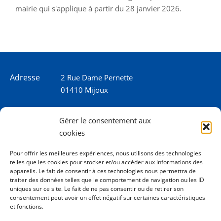
mairie qui s'applique à partir du 28 janvier 2026.
Adresse
2 Rue Dame Pernette
01410 Mijoux
Horaires
Lundi de 8h15 à 12h
Gérer le consentement aux
Mardi de 8h15 à 12h
cookies
Mercredi 8h15 à 12h
Jeudi de 8h15 à 12h - 16h à 18h00
Pour offrir les meilleures expériences, nous utilisons des technologies
telles que les cookies pour stocker et/ou accéder aux informations des
Vendredi de 8h15 à 12h
appareils. Le fait de consentir à ces technologies nous permettra de
traiter des données telles que le comportement de navigation ou les ID
uniques sur ce site. Le fait de ne pas consentir ou de retirer son
Tél.
0450413204
consentement peut avoir un effet négatif sur certaines caractéristiques
et fonctions.