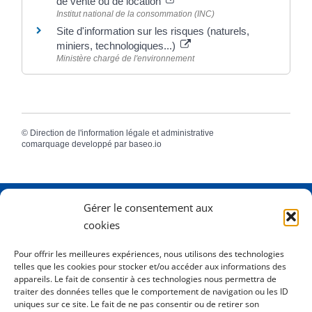
de vente ou de location
Institut national de la consommation (INC)
Site d'information sur les risques (naturels,
miniers, technologiques...)
Ministère chargé de l'environnement
©
Direction de l'information légale et administrative
comarquage developpé par
baseo.io
Gérer le consentement aux
Adresse
2 Rue Dame Pernette
cookies
01410 Mijoux
Pour offrir les meilleures expériences, nous utilisons des technologies
telles que les cookies pour stocker et/ou accéder aux informations des
Horaires
Lundi de 8h15 à 12h
appareils. Le fait de consentir à ces technologies nous permettra de
Mardi de 8h15 à 12h
traiter des données telles que le comportement de navigation ou les ID
uniques sur ce site. Le fait de ne pas consentir ou de retirer son
Mercredi 8h15 à 12h