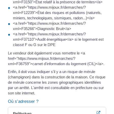
xml=F3150">État relatif à la présence de termites</a>
<a href="https://www.mijoux.fr/demarches/?
xml=F12239">État des risques et pollutions (naturels,
miniers, technologiques, sismiques, radon...)</a>
<a href="https://www.mijoux.fr/demarches/?
xml=F35266">Diagnostic Bruit</a>
<a href="https://www.mijoux.fr/demarches/?
xml=F37110">Audit énergétique</a> si le logement est
classé F ou G sur le DPE
Le vendeur doit également vous remettre le <a
href="https://www.mijoux.fr/demarches/?
xml=F36759">carnet d'information du logement (CIL)</a>.
Enfin, il doit vous indiquer s'il y a un risque de mérule
(champignon) dans la construction de la maison. Ce risque
de mérule concerne les zones géographiques identifiées
par un arrêté. L'arrêté est consultable en préfecture ou sur
son site internet.
Où s’adresser ?
Préfecture