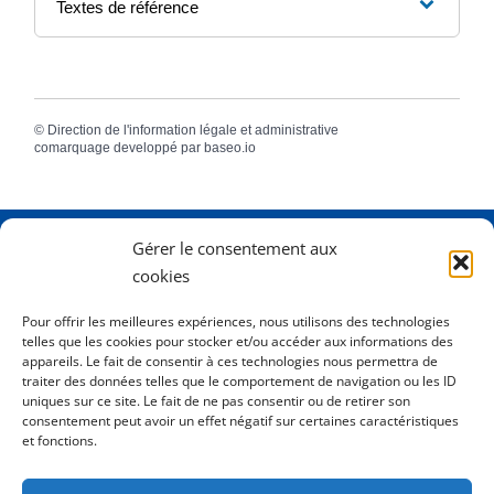
Textes de référence
©
Direction de l'information légale et administrative
comarquage developpé par
baseo.io
Gérer le consentement aux
Adresse
2 Rue Dame Pernette
cookies
01410 Mijoux
Pour offrir les meilleures expériences, nous utilisons des technologies
telles que les cookies pour stocker et/ou accéder aux informations des
Horaires
Lundi de 8h15 à 12h
appareils. Le fait de consentir à ces technologies nous permettra de
Mardi de 8h15 à 12h
traiter des données telles que le comportement de navigation ou les ID
uniques sur ce site. Le fait de ne pas consentir ou de retirer son
Mercredi 8h15 à 12h
consentement peut avoir un effet négatif sur certaines caractéristiques
Jeudi de 8h15 à 12h - 16h à 18h00
et fonctions.
Vendredi de 8h15 à 12h