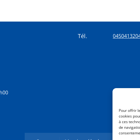
Tél.
045041320
8h00
Pour offrir 
cookies pour
à ces techn
de navigatio
consentement