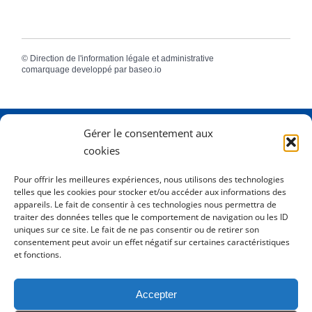
©
Direction de l'information légale et administrative
comarquage developpé par
baseo.io
Gérer le consentement aux
Adresse
2 Rue Dame Pernette
cookies
01410 Mijoux
Pour offrir les meilleures expériences, nous utilisons des technologies
telles que les cookies pour stocker et/ou accéder aux informations des
Horaires
Lundi de 8h15 à 12h
appareils. Le fait de consentir à ces technologies nous permettra de
Mardi de 8h15 à 12h
traiter des données telles que le comportement de navigation ou les ID
uniques sur ce site. Le fait de ne pas consentir ou de retirer son
Mercredi 8h15 à 12h
consentement peut avoir un effet négatif sur certaines caractéristiques
Jeudi de 8h15 à 12h - 16h à 18h00
et fonctions.
Vendredi de 8h15 à 12h
Accepter
Tél.
0450413204