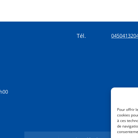
Tél.
045041320
8h00
Pour offrir 
cookies pour
à ces techn
de navigatio
consentement