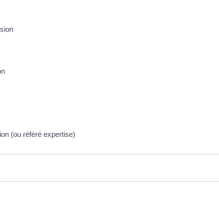
nsion
on
tion (ou référé expertise)