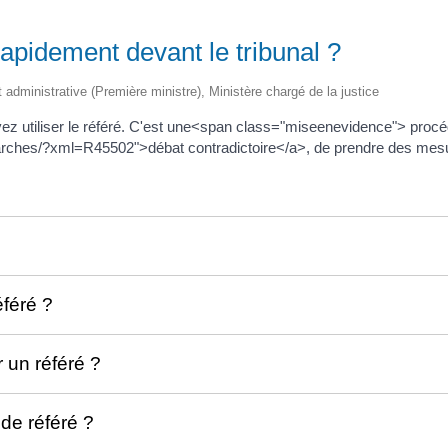
rapidement devant le tribunal ?
et administrative (Première ministre), Ministère chargé de la justice
vez utiliser le référé. C'est une<span class="miseenevidence"> proc
arches/?xml=R45502">débat contradictoire</a>, de prendre des mesures
féré ?
 un référé ?
de référé ?