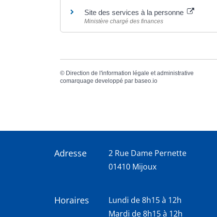
Site des services à la personne
Ministère chargé des finances
©
Direction de l'information légale et administrative
comarquage developpé par
baseo.io
Adresse
2 Rue Dame Pernette
01410 Mijoux
Horaires
Lundi de 8h15 à 12h
Mardi de 8h15 à 12h