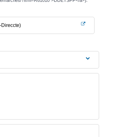
.fr/demarches/?xml=R61010">DDETSPP</a>).
-Direccte)