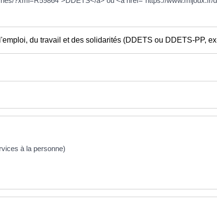
emarches/?xml=R59864">DDETS</a> ou <a href="https://www.mijoux
l'emploi, du travail et des solidarités (DDETS ou DDETS-PP, ex
ervices à la personne)