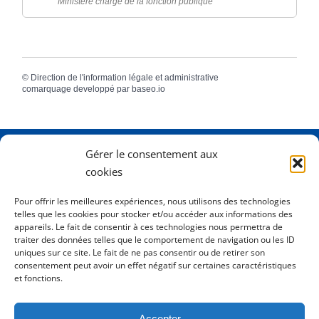
Ministère chargé de la fonction publique
©
Direction de l'information légale et administrative
comarquage developpé par
baseo.io
Gérer le consentement aux
Adresse
2 Rue Dame Pernette
cookies
01410 Mijoux
Pour offrir les meilleures expériences, nous utilisons des technologies
telles que les cookies pour stocker et/ou accéder aux informations des
Horaires
Lundi de 8h15 à 12h
appareils. Le fait de consentir à ces technologies nous permettra de
Mardi de 8h15 à 12h
traiter des données telles que le comportement de navigation ou les ID
uniques sur ce site. Le fait de ne pas consentir ou de retirer son
Mercredi 8h15 à 12h
consentement peut avoir un effet négatif sur certaines caractéristiques
Jeudi de 8h15 à 12h - 16h à 18h00
et fonctions.
Vendredi de 8h15 à 12h
Accepter