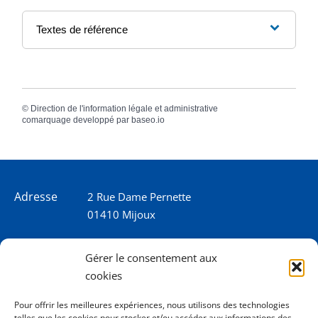
Textes de référence
©
Direction de l'information légale et administrative
comarquage developpé par
baseo.io
Adresse
2 Rue Dame Pernette
01410 Mijoux
Horaires
Lundi de 8h15 à 12h
Gérer le consentement aux
Mardi de 8h15 à 12h
cookies
Mercredi 8h15 à 12h
Jeudi de 8h15 à 12h - 16h à 18h00
Pour offrir les meilleures expériences, nous utilisons des technologies
telles que les cookies pour stocker et/ou accéder aux informations des