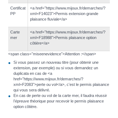
Certificat
<a href="https://www.mijoux.fr/demarches/?
PP
xml=F14023">Permis extension grande
plaisance fluviale</a>
Carte
<a href="https://www.mijoux.fr/demarches/?
mer
xml=F18988">Permis plaisance option
côtière</a>
<span class="miseenevidence">Attention :</span>
Si vous passez un nouveau titre (pour obtenir une
extension, par exemple) ou si vous demandez un
duplicata en cas de <a
href="https://www.mijoux.fr/demarches/?
xml=F2083">perte ou vol</a>, c'est le permis plaisance
qui vous sera délivré.
En cas de perte ou vol de la carte mer, il faudra réussir
l'épreuve théorique pour recevoir le permis plaisance
option côtière.