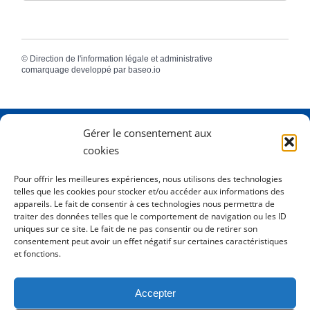
©
Direction de l'information légale et administrative
comarquage developpé par
baseo.io
Gérer le consentement aux
Adresse
2 Rue Dame Pernette
cookies
01410 Mijoux
Pour offrir les meilleures expériences, nous utilisons des technologies
telles que les cookies pour stocker et/ou accéder aux informations des
Horaires
Lundi de 8h15 à 12h
appareils. Le fait de consentir à ces technologies nous permettra de
Mardi de 8h15 à 12h
traiter des données telles que le comportement de navigation ou les ID
uniques sur ce site. Le fait de ne pas consentir ou de retirer son
Mercredi 8h15 à 12h
consentement peut avoir un effet négatif sur certaines caractéristiques
Jeudi de 8h15 à 12h - 16h à 18h00
et fonctions.
Vendredi de 8h15 à 12h
Accepter
Tél.
0450413204