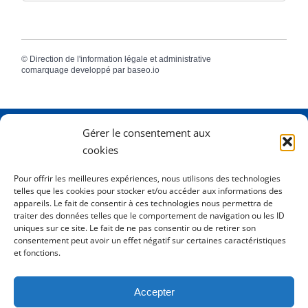
©
Direction de l'information légale et administrative
comarquage developpé par
baseo.io
Gérer le consentement aux
Adresse
2 Rue Dame Pernette
cookies
01410 Mijoux
Pour offrir les meilleures expériences, nous utilisons des technologies
telles que les cookies pour stocker et/ou accéder aux informations des
Horaires
Lundi de 8h15 à 12h
appareils. Le fait de consentir à ces technologies nous permettra de
Mardi de 8h15 à 12h
traiter des données telles que le comportement de navigation ou les ID
uniques sur ce site. Le fait de ne pas consentir ou de retirer son
Mercredi 8h15 à 12h
consentement peut avoir un effet négatif sur certaines caractéristiques
Jeudi de 8h15 à 12h - 16h à 18h00
et fonctions.
Vendredi de 8h15 à 12h
Accepter
Tél.
0450413204