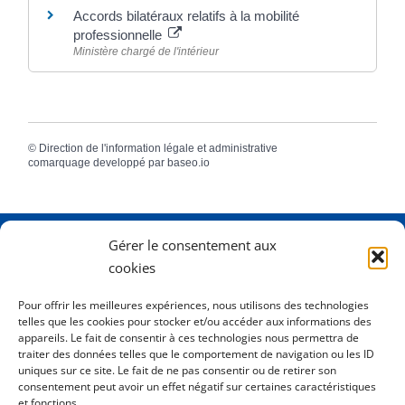
Accords bilatéraux relatifs à la mobilité
professionnelle
Ministère chargé de l'intérieur
©
Direction de l'information légale et administrative
comarquage developpé par
baseo.io
Gérer le consentement aux
Adresse
2 Rue Dame Pernette
cookies
01410 Mijoux
Pour offrir les meilleures expériences, nous utilisons des technologies
telles que les cookies pour stocker et/ou accéder aux informations des
Horaires
Lundi de 8h15 à 12h
appareils. Le fait de consentir à ces technologies nous permettra de
Mardi de 8h15 à 12h
traiter des données telles que le comportement de navigation ou les ID
uniques sur ce site. Le fait de ne pas consentir ou de retirer son
Mercredi 8h15 à 12h
consentement peut avoir un effet négatif sur certaines caractéristiques
Jeudi de 8h15 à 12h - 16h à 18h00
et fonctions.