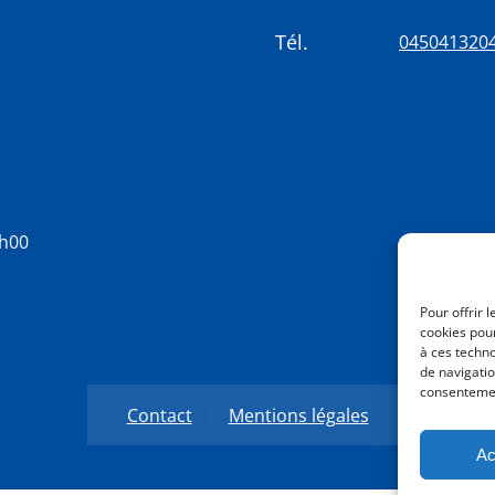
Tél.
045041320
8h00
Pour offrir 
cookies pour
à ces techn
de navigatio
consentement
Contact
Mentions légales
Ac