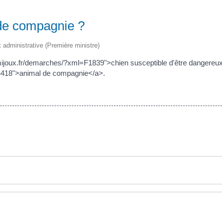
 de compagnie ?
et administrative (Première ministre)
w.mijoux.fr/demarches/?xml=F1839">chien susceptible d'être dangereu
4418">animal de compagnie</a>.