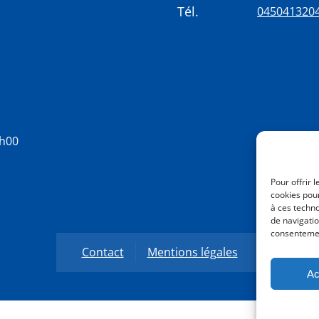
Tél.
045041320
8h00
Pour offrir 
cookies pour
à ces techn
de navigatio
consentement
Contact
Mentions légales
Ac