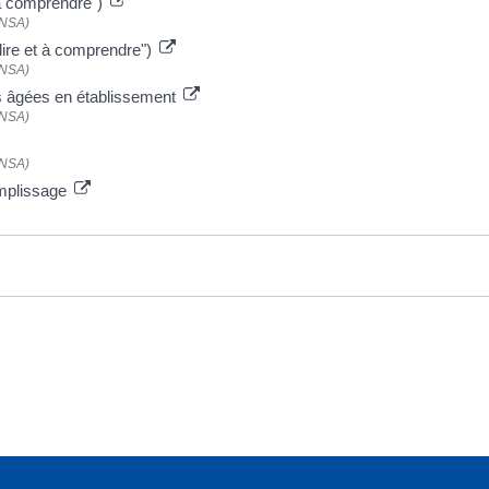
t à comprendre")
CNSA)
lire et à comprendre")
CNSA)
s âgées en établissement
CNSA)
CNSA)
emplissage