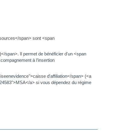
ssources</span> sont <span
</span>. Il permet de bénéficier d'un <span
compagnement à l’insertion
eenevidence">caisse d'affiliation</span> (<a
=R24583">MSA</a> si vous dépendez du régime