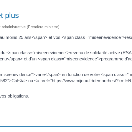
t plus
et administrative (Première ministre)
>au moins 25 ans</span> et vos <span class="miseenevidence">re
 du <span class="miseenevidence">revenu de solidarité active (RSA)
enu</span> et d'un <span class="miseenevidence">programme d’ac
seenevidence">varie</span> en fonction de votre <span class="mis
4582">Caf</a> ou <a href="https://www.mijoux.fr/demarches/?xml
os obligations.