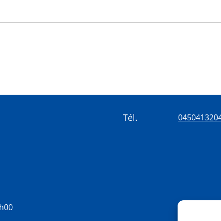
Tél.
045041320
8h00