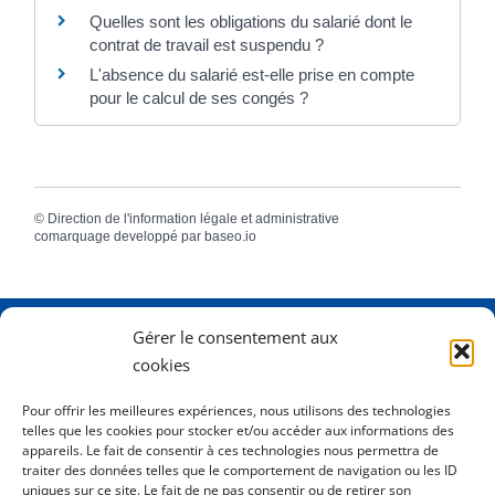
Quelles sont les obligations du salarié dont le
contrat de travail est suspendu ?
L'absence du salarié est-elle prise en compte
pour le calcul de ses congés ?
©
Direction de l'information légale et administrative
comarquage developpé par
baseo.io
Gérer le consentement aux
Adresse
2 Rue Dame Pernette
cookies
01410 Mijoux
Pour offrir les meilleures expériences, nous utilisons des technologies
telles que les cookies pour stocker et/ou accéder aux informations des
Horaires
Lundi de 8h15 à 12h
appareils. Le fait de consentir à ces technologies nous permettra de
Mardi de 8h15 à 12h
traiter des données telles que le comportement de navigation ou les ID
uniques sur ce site. Le fait de ne pas consentir ou de retirer son
Mercredi 8h15 à 12h