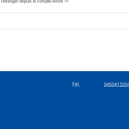
 l'étranger depuis le compte Ameli
Tél.
045041320