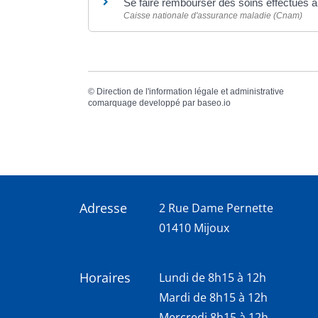
Se faire rembourser des soins effectués à
Caisse nationale d'assurance maladie (Cnam)
©
Direction de l'information légale et administrative
comarquage developpé par
baseo.io
Adresse
2 Rue Dame Pernette
01410 Mijoux
Horaires
Lundi de 8h15 à 12h
Mardi de 8h15 à 12h
Mercredi 8h15 à 12h