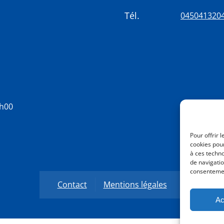
Tél.
045041320
8h00
Pour offrir 
cookies pour
à ces techn
de navigatio
consentement
Contact
Mentions légales
Ac