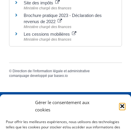
Site des impôts
Ministère chargé des finances
Brochure pratique 2023 - Déclaration des
revenus de 2022
Ministère chargé des finances
Les cessions mobilières
Ministère chargé des finances
©
Direction de l'information légale et administrative
comarquage developpé par
baseo.io
Gérer le consentement aux
Adresse
2 Rue Dame Pernette
cookies
01410 Mijoux
Pour offrir les meilleures expériences, nous utilisons des technologies
telles que les cookies pour stocker et/ou accéder aux informations des
Horaires
Lundi de 8h15 à 12h