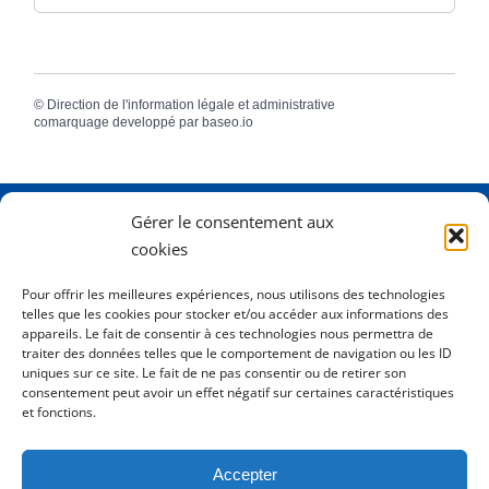
©
Direction de l'information légale et administrative
comarquage developpé par
baseo.io
Gérer le consentement aux
Adresse
2 Rue Dame Pernette
cookies
01410 Mijoux
Pour offrir les meilleures expériences, nous utilisons des technologies
telles que les cookies pour stocker et/ou accéder aux informations des
Horaires
Lundi de 8h15 à 12h
appareils. Le fait de consentir à ces technologies nous permettra de
Mardi de 8h15 à 12h
traiter des données telles que le comportement de navigation ou les ID
uniques sur ce site. Le fait de ne pas consentir ou de retirer son
Mercredi 8h15 à 12h
consentement peut avoir un effet négatif sur certaines caractéristiques
Jeudi de 8h15 à 12h - 16h à 18h00
et fonctions.
Vendredi de 8h15 à 12h
Accepter