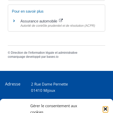
Pour en savoir plus
Assurance automobile
Autorité de contrôle prudentiel et de résolution (ACPR)
©
Direction de l'information légale et administrative
comarquage developpé par
baseo.io
Adresse
2 Rue Dame Pernette
01410 Mijoux
Horaires
Lundi de 8h15 à 12h
Gérer le consentement aux
Mardi de 8h15 à 12h
cookies