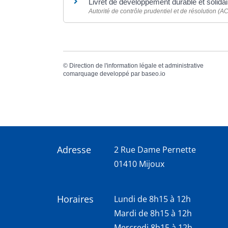
Livret de développement durable et solid
Autorité de contrôle prudentiel et de résolution (
©
Direction de l'information légale et administrative
comarquage developpé par
baseo.io
Adresse
2 Rue Dame Pernette
01410 Mijoux
Horaires
Lundi de 8h15 à 12h
Mardi de 8h15 à 12h
Mercredi 8h15 à 12h