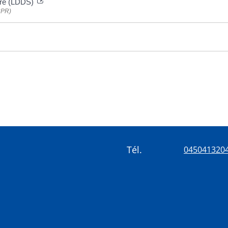
aire (LDDS)
ACPR)
Tél.
045041320