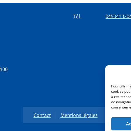
Tél.
045041320
8h00
Pour offrir 
cookies pour
à ces techn
de navigatio
consentement
Contact
Mentions légales
Ac