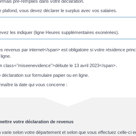
mais pré-remplies dans votre déclaration.
 plafond, vous devez déclarer le surplus avec vos salaires.
devez les indiquer (ligne Heures supplémentaires exonérées).
evenus par internet</span> est obligatoire si votre résidence princi
ligne.
an class="miseenevidence">débute le 13 avril 2023</span>.
 déclaration sur formulaire papier ou en ligne.
nnaître la date qui vous concerne :
mettre votre déclaration de revenus
n varie selon votre département et selon que vous effectuez celle-ci en