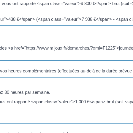
s vous ont rapporté <span class="valeur">9 800 €</span> brut (soit 
eur">438 €</span> (<span class="valeur">7 938 €</span> - <span cl
on des <a href="https://www.mijoux.fr/demarches/?xml=F1225">journ
 vos heures complémentaires (effectuées au-delà de la durée prévue d
llez 30 heures par semaine.
ous ont rapporté <span class="valeur">1 000 €</span> brut (soit <sp