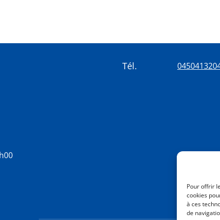
Tél.
045041320
8h00
Pour offrir 
cookies pour
à ces techn
de navigatio