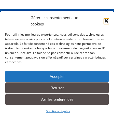
Gérer le consentement aux
Adresse
2 Rue Dame Pernette
cookies
01410 Mijoux
Pour offrir les meilleures expériences, nous utilisons des technologies
telles que les cookies pour stocker et/ou accéder aux informations des
Horaires
Lundi de 8h15 à 12h
appareils. Le fait de consentir à ces technologies nous permettra de
Mardi de 8h15 à 12h
traiter des données telles que le comportement de navigation ou les ID
uniques sur ce site. Le fait de ne pas consentir ou de retirer son
Mercredi 8h15 à 12h
consentement peut avoir un effet négatif sur certaines caractéristiques
Jeudi de 8h15 à 12h - 16h à 18h00
et fonctions.
Vendredi de 8h15 à 12h
Accepter
Tél.
0450413204
Refuser
Contact
Voir les préférences
Mentions légales
Mentions légales