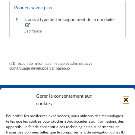
Pour en savoir plus
Contrat type de l'enseignement de la conduite
Legifrance
©
Direction de l'information légale et administrative
comarquage developpé par
baseo.io
Gérer le consentement aux
Adresse
2 Rue Dame Pernette
cookies
01410 Mijoux
Pour offrir les meilleures expériences, nous utilisons des technologies
telles que les cookies pour stocker et/ou accéder aux informations des
Horaires
Lundi de 8h15 à 12h
appareils. Le fait de consentir à ces technologies nous permettra de
Mardi de 8h15 à 12h
traiter des données telles que le comportement de navigation ou les ID