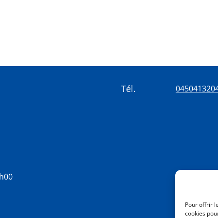
Tél.
045041320
8h00
Pour offrir 
cookies pour