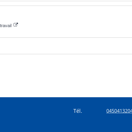
travail
Tél.
045041320