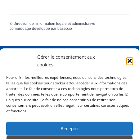
©
Direction de l'information légale et administrative
comarquage developpé par
baseo.io
Gérer le consentement aux
Adresse
2 Rue Dame Pernette
cookies
01410 Mijoux
Pour offrir les meilleures expériences, nous utilisons des technologies
telles que les cookies pour stocker et/ou accéder aux informations des
Horaires
Lundi de 8h15 à 12h
appareils. Le fait de consentir à ces technologies nous permettra de
Mardi de 8h15 à 12h
traiter des données telles que le comportement de navigation ou les ID
uniques sur ce site. Le fait de ne pas consentir ou de retirer son
Mercredi 8h15 à 12h
consentement peut avoir un effet négatif sur certaines caractéristiques
Jeudi de 8h15 à 12h - 16h à 18h00
et fonctions.
Vendredi de 8h15 à 12h
Accepter
Tél.
0450413204