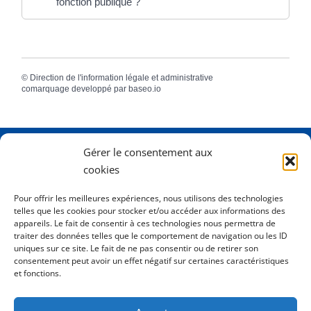
fonction publique ?
©
Direction de l'information légale et administrative
comarquage developpé par
baseo.io
Gérer le consentement aux
Adresse
2 Rue Dame Pernette
cookies
01410 Mijoux
Pour offrir les meilleures expériences, nous utilisons des technologies
telles que les cookies pour stocker et/ou accéder aux informations des
Horaires
Lundi de 8h15 à 12h
appareils. Le fait de consentir à ces technologies nous permettra de
Mardi de 8h15 à 12h
traiter des données telles que le comportement de navigation ou les ID
uniques sur ce site. Le fait de ne pas consentir ou de retirer son
Mercredi 8h15 à 12h
consentement peut avoir un effet négatif sur certaines caractéristiques
Jeudi de 8h15 à 12h - 16h à 18h00
et fonctions.
Vendredi de 8h15 à 12h