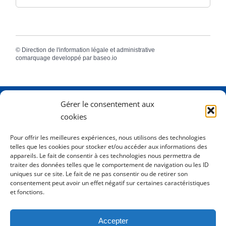
©
Direction de l'information légale et administrative
comarquage developpé par
baseo.io
Gérer le consentement aux
Adresse
2 Rue Dame Pernette
cookies
01410 Mijoux
Pour offrir les meilleures expériences, nous utilisons des technologies
telles que les cookies pour stocker et/ou accéder aux informations des
Horaires
Lundi de 8h15 à 12h
appareils. Le fait de consentir à ces technologies nous permettra de
Mardi de 8h15 à 12h
traiter des données telles que le comportement de navigation ou les ID
uniques sur ce site. Le fait de ne pas consentir ou de retirer son
Mercredi 8h15 à 12h
consentement peut avoir un effet négatif sur certaines caractéristiques
Jeudi de 8h15 à 12h - 16h à 18h00
et fonctions.
Vendredi de 8h15 à 12h
Accepter