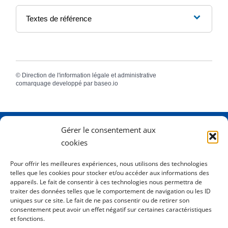
Textes de référence
©
Direction de l'information légale et administrative
comarquage developpé par
baseo.io
Gérer le consentement aux
Adresse
2 Rue Dame Pernette
cookies
01410 Mijoux
Pour offrir les meilleures expériences, nous utilisons des technologies
telles que les cookies pour stocker et/ou accéder aux informations des
Horaires
Lundi de 8h15 à 12h
appareils. Le fait de consentir à ces technologies nous permettra de
Mardi de 8h15 à 12h
traiter des données telles que le comportement de navigation ou les ID
uniques sur ce site. Le fait de ne pas consentir ou de retirer son
Mercredi 8h15 à 12h
consentement peut avoir un effet négatif sur certaines caractéristiques
Jeudi de 8h15 à 12h - 16h à 18h00
et fonctions.
Vendredi de 8h15 à 12h