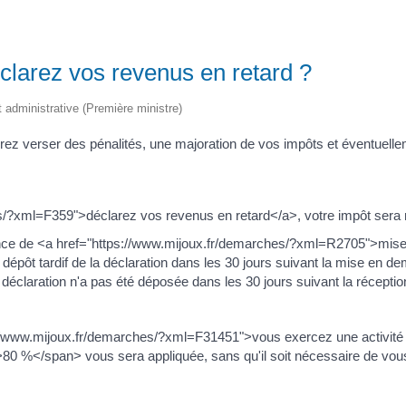
clarez vos revenus en retard ?
et administrative (Première ministre)
ez verser des pénalités, une majoration de vos impôts et éventuellem
/?xml=F359">déclarez vos revenus en retard</a>, votre impôt sera m
nce de <a href="https://www.mijoux.fr/demarches/?xml=R2705">mis
pôt tardif de la déclaration dans les 30 jours suivant la mise en d
éclaration n'a pas été déposée dans les 30 jours suivant la récept
://www.mijoux.fr/demarches/?xml=F31451">vous exercez une activité oc
r">80 %</span> vous sera appliquée, sans qu'il soit nécessaire de v