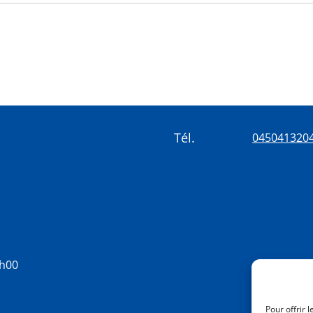
Tél.
045041320
8h00
Pour offrir 