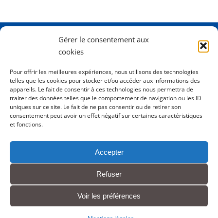
Gérer le consentement aux
Adresse
2 Rue Dame Pernette
cookies
01410 Mijoux
Pour offrir les meilleures expériences, nous utilisons des technologies
telles que les cookies pour stocker et/ou accéder aux informations des
Horaires
Lundi de 8h15 à 12h
appareils. Le fait de consentir à ces technologies nous permettra de
Mardi de 8h15 à 12h
traiter des données telles que le comportement de navigation ou les ID
uniques sur ce site. Le fait de ne pas consentir ou de retirer son
Mercredi 8h15 à 12h
consentement peut avoir un effet négatif sur certaines caractéristiques
Jeudi de 8h15 à 12h - 16h à 18h00
et fonctions.
Vendredi de 8h15 à 12h
Accepter
Tél.
0450413204
Refuser
Contact
Voir les préférences
Mentions légales