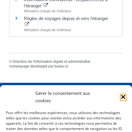
l'étranger
Ministère chargé de l'intérieur
Règles de voyages depuis et vers l'étranger
Ministère chargé de l'intérieur
©
Direction de l'information légale et administrative
comarquage developpé par
baseo.io
Gérer le consentement aux
Adresse
2 Rue Dame Pernette
cookies
01410 Mijoux
Pour offrir les meilleures expériences, nous utilisons des technologies
telles que les cookies pour stocker et/ou accéder aux informations des
Horaires
Lundi de 8h15 à 12h
appareils. Le fait de consentir à ces technologies nous permettra de
Mardi de 8h15 à 12h
traiter des données telles que le comportement de navigation ou les ID