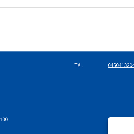
Tél.
045041320
8h00