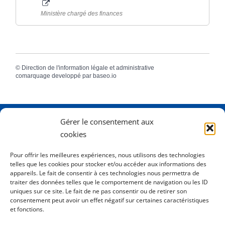
Ministère chargé des finances
©
Direction de l'information légale et administrative
comarquage developpé par
baseo.io
Gérer le consentement aux
Adresse
2 Rue Dame Pernette
cookies
01410 Mijoux
Pour offrir les meilleures expériences, nous utilisons des technologies
telles que les cookies pour stocker et/ou accéder aux informations des
Horaires
Lundi de 8h15 à 12h
appareils. Le fait de consentir à ces technologies nous permettra de
Mardi de 8h15 à 12h
traiter des données telles que le comportement de navigation ou les ID
uniques sur ce site. Le fait de ne pas consentir ou de retirer son
Mercredi 8h15 à 12h
consentement peut avoir un effet négatif sur certaines caractéristiques
Jeudi de 8h15 à 12h - 16h à 18h00
et fonctions.
Vendredi de 8h15 à 12h