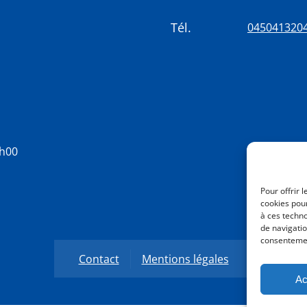
Tél.
045041320
8h00
Pour offrir 
cookies pour
à ces techn
de navigatio
consentement
Contact
Mentions légales
Ac