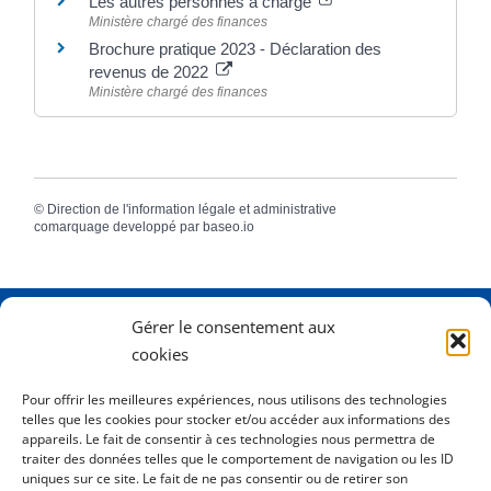
Les autres personnes à charge
Ministère chargé des finances
Brochure pratique 2023 - Déclaration des
revenus de 2022
Ministère chargé des finances
©
Direction de l'information légale et administrative
comarquage developpé par
baseo.io
Gérer le consentement aux
Adresse
2 Rue Dame Pernette
cookies
01410 Mijoux
Pour offrir les meilleures expériences, nous utilisons des technologies
telles que les cookies pour stocker et/ou accéder aux informations des
Horaires
Lundi de 8h15 à 12h
appareils. Le fait de consentir à ces technologies nous permettra de
Mardi de 8h15 à 12h
traiter des données telles que le comportement de navigation ou les ID
uniques sur ce site. Le fait de ne pas consentir ou de retirer son
Mercredi 8h15 à 12h