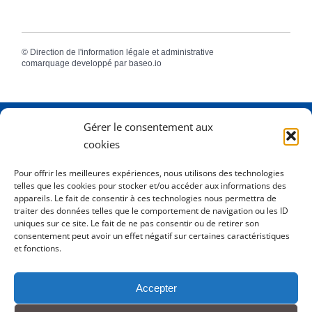
©
Direction de l'information légale et administrative
comarquage developpé par
baseo.io
Gérer le consentement aux
Adresse
2 Rue Dame Pernette
cookies
01410 Mijoux
Pour offrir les meilleures expériences, nous utilisons des technologies
telles que les cookies pour stocker et/ou accéder aux informations des
Horaires
Lundi de 8h15 à 12h
appareils. Le fait de consentir à ces technologies nous permettra de
Mardi de 8h15 à 12h
traiter des données telles que le comportement de navigation ou les ID
uniques sur ce site. Le fait de ne pas consentir ou de retirer son
Mercredi 8h15 à 12h
consentement peut avoir un effet négatif sur certaines caractéristiques
Jeudi de 8h15 à 12h - 16h à 18h00
et fonctions.
Vendredi de 8h15 à 12h
Accepter
Tél.
0450413204