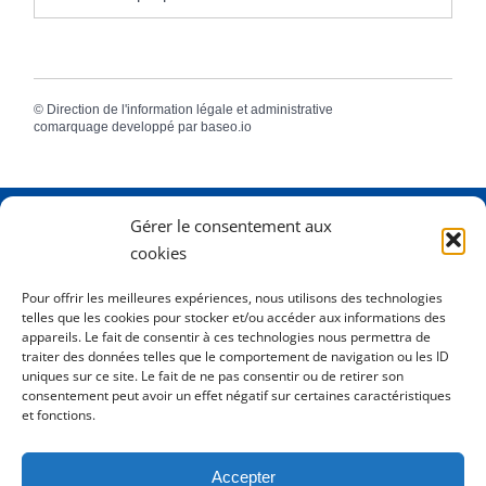
©
Direction de l'information légale et administrative
comarquage developpé par
baseo.io
Gérer le consentement aux
Adresse
2 Rue Dame Pernette
cookies
01410 Mijoux
Pour offrir les meilleures expériences, nous utilisons des technologies
telles que les cookies pour stocker et/ou accéder aux informations des
Horaires
Lundi de 8h15 à 12h
appareils. Le fait de consentir à ces technologies nous permettra de
Mardi de 8h15 à 12h
traiter des données telles que le comportement de navigation ou les ID
uniques sur ce site. Le fait de ne pas consentir ou de retirer son
Mercredi 8h15 à 12h
consentement peut avoir un effet négatif sur certaines caractéristiques
Jeudi de 8h15 à 12h - 16h à 18h00
et fonctions.
Vendredi de 8h15 à 12h
Accepter