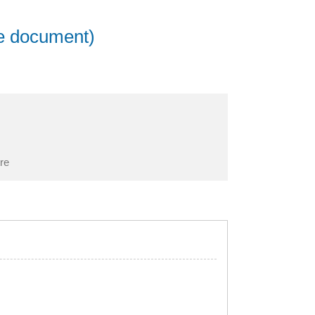
de document)
tre