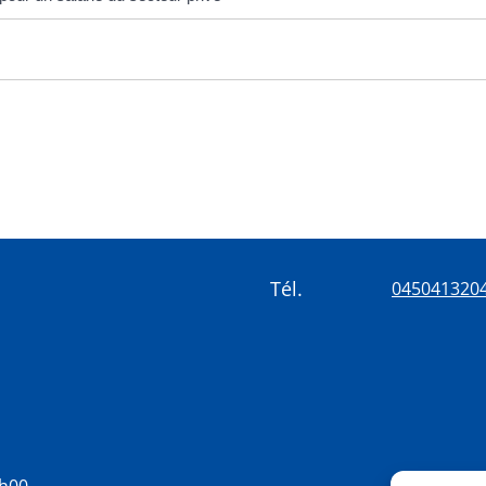
Tél.
045041320
8h00