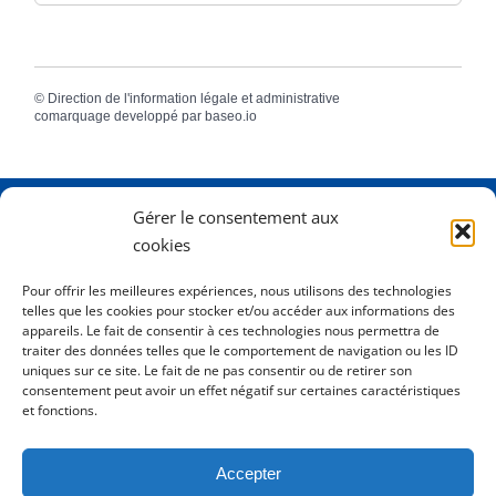
©
Direction de l'information légale et administrative
comarquage developpé par
baseo.io
Gérer le consentement aux
Adresse
2 Rue Dame Pernette
cookies
01410 Mijoux
Pour offrir les meilleures expériences, nous utilisons des technologies
telles que les cookies pour stocker et/ou accéder aux informations des
Horaires
Lundi de 8h15 à 12h
appareils. Le fait de consentir à ces technologies nous permettra de
Mardi de 8h15 à 12h
traiter des données telles que le comportement de navigation ou les ID
uniques sur ce site. Le fait de ne pas consentir ou de retirer son
Mercredi 8h15 à 12h
consentement peut avoir un effet négatif sur certaines caractéristiques
Jeudi de 8h15 à 12h - 16h à 18h00
et fonctions.
Vendredi de 8h15 à 12h
Accepter
Tél.
0450413204