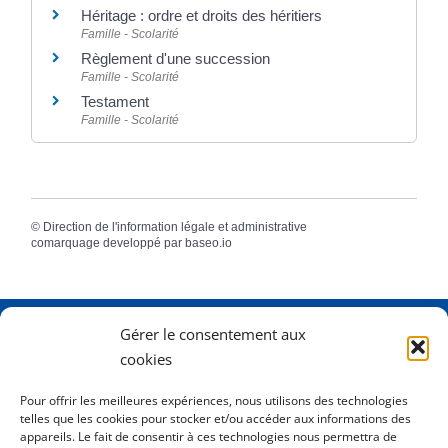
Héritage : ordre et droits des héritiers
Famille - Scolarité
Règlement d'une succession
Famille - Scolarité
Testament
Famille - Scolarité
©
Direction de l'information légale et administrative
comarquage developpé par
baseo.io
Gérer le consentement aux
Adresse
2 Rue Dame Pernette
cookies
01410 Mijoux
Pour offrir les meilleures expériences, nous utilisons des technologies
telles que les cookies pour stocker et/ou accéder aux informations des
Horaires
Lundi de 8h15 à 12h
appareils. Le fait de consentir à ces technologies nous permettra de