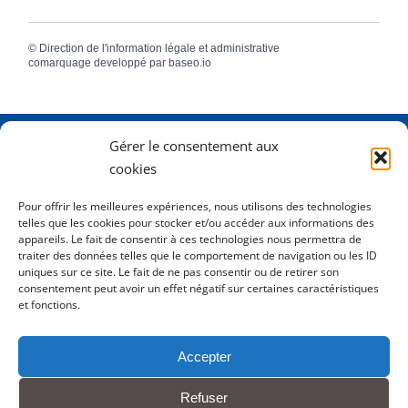
©
Direction de l'information légale et administrative
comarquage developpé par
baseo.io
Gérer le consentement aux
Adresse
2 Rue Dame Pernette
cookies
01410 Mijoux
Pour offrir les meilleures expériences, nous utilisons des technologies
telles que les cookies pour stocker et/ou accéder aux informations des
Horaires
Lundi de 8h15 à 12h
appareils. Le fait de consentir à ces technologies nous permettra de
Mardi de 8h15 à 12h
traiter des données telles que le comportement de navigation ou les ID
uniques sur ce site. Le fait de ne pas consentir ou de retirer son
Mercredi 8h15 à 12h
consentement peut avoir un effet négatif sur certaines caractéristiques
Jeudi de 8h15 à 12h - 16h à 18h00
et fonctions.
Vendredi de 8h15 à 12h
Accepter
Tél.
0450413204
Refuser