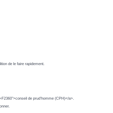
tion de le faire rapidement.
/?xml=F2360">conseil de prud'homme (CPH)</a>.
onner.