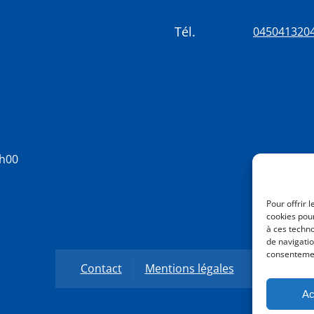
Tél.
045041320
8h00
Pour offrir 
cookies pour
à ces techn
de navigatio
consentement
Contact
Mentions légales
Ac