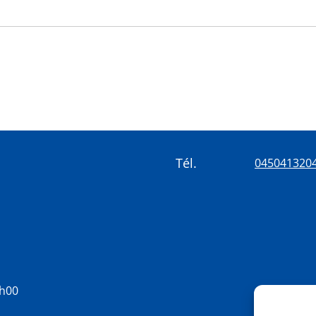
Tél.
045041320
8h00