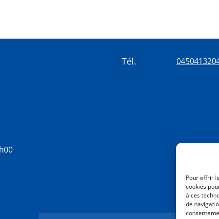
Tél.
045041320
8h00
Pour offrir 
cookies pour
à ces techn
de navigatio
consentement