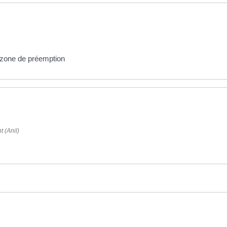
e zone de préemption
t (Anil)