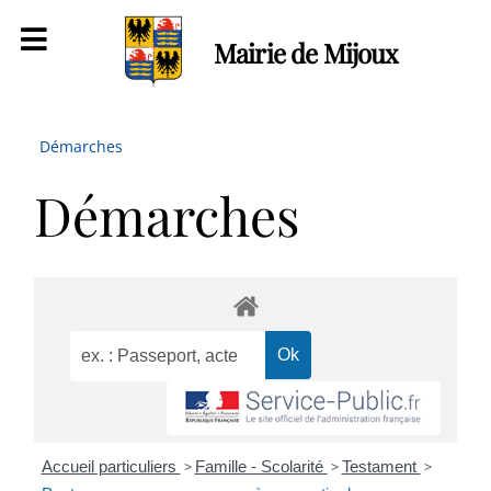
Mairie de Mijoux
Démarches
Démarches
Accueil particuliers
>
Famille - Scolarité
>
Testament
>